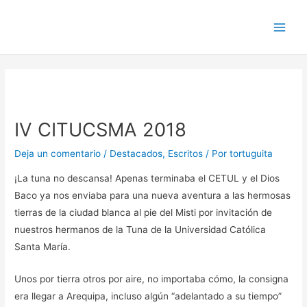
Ir
Navegación
Main
al
de
Men
contenido
entradas
IV CITUCSMA 2018
Deja un comentario
/
Destacados
,
Escritos
/ Por
tortuguita
¡La tuna no descansa! Apenas terminaba el CETUL y el Dios
Baco ya nos enviaba para una nueva aventura a las hermosas
tierras de la ciudad blanca al pie del Misti por invitación de
nuestros hermanos de la Tuna de la Universidad Católica
Santa María.
Unos por tierra otros por aire, no importaba cómo, la consigna
era llegar a Arequipa, incluso algún “adelantado a su tiempo”