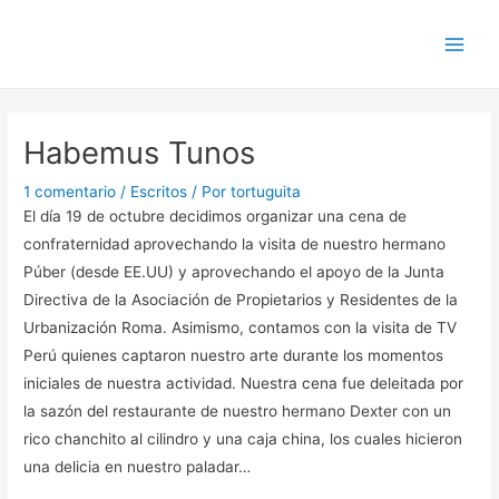
Ir
Navegación
Main
al
de
Men
contenido
entradas
Habemus Tunos
1 comentario
/
Escritos
/ Por
tortuguita
El día 19 de octubre decidimos organizar una cena de
confraternidad aprovechando la visita de nuestro hermano
Púber (desde EE.UU) y aprovechando el apoyo de la Junta
Directiva de la Asociación de Propietarios y Residentes de la
Urbanización Roma. Asimismo, contamos con la visita de TV
Perú quienes captaron nuestro arte durante los momentos
iniciales de nuestra actividad. Nuestra cena fue deleitada por
la sazón del restaurante de nuestro hermano Dexter con un
rico chanchito al cilindro y una caja china, los cuales hicieron
una delicia en nuestro paladar…