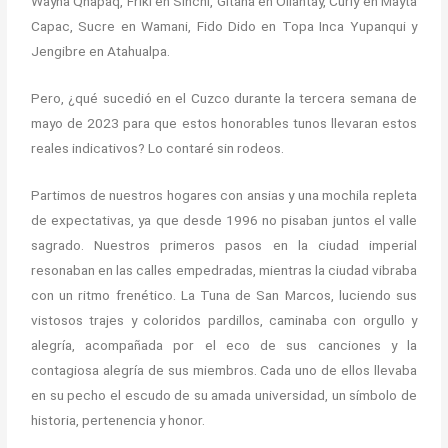
Wayna Qhapaq, Friki en Sinchi, Gitana en Ollantay, Curly en Mayta
Capac, Sucre en Wamani, Fido Dido en Topa Inca Yupanqui y
Jengibre en Atahualpa.
Pero, ¿qué sucedió en el Cuzco durante la tercera semana de
mayo de 2023 para que estos honorables tunos llevaran estos
reales indicativos? Lo contaré sin rodeos.
Partimos de nuestros hogares con ansias y una mochila repleta
de expectativas, ya que desde 1996 no pisaban juntos el valle
sagrado. Nuestros primeros pasos en la ciudad imperial
resonaban en las calles empedradas, mientras la ciudad vibraba
con un ritmo frenético. La Tuna de San Marcos, luciendo sus
vistosos trajes y coloridos pardillos, caminaba con orgullo y
alegría, acompañada por el eco de sus canciones y la
contagiosa alegría de sus miembros. Cada uno de ellos llevaba
en su pecho el escudo de su amada universidad, un símbolo de
historia, pertenencia y honor.