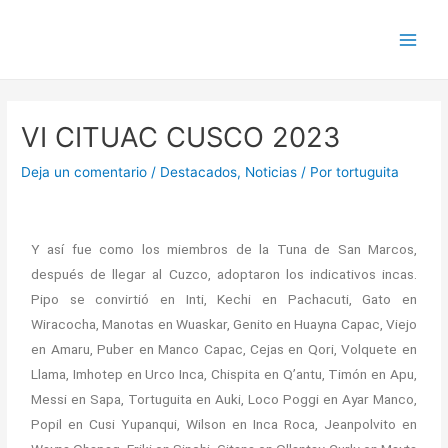
Ir
Navegación
Main
al
de
Men
contenido
entradas
VI CITUAC CUSCO 2023
Deja un comentario
/
Destacados
,
Noticias
/ Por
tortuguita
Y así fue como los miembros de la Tuna de San Marcos,
después de llegar al Cuzco, adoptaron los indicativos incas.
Pipo se convirtió en Inti, Kechi en Pachacuti, Gato en
Wiracocha, Manotas en Wuaskar, Genito en Huayna Capac, Viejo
en Amaru, Puber en Manco Capac, Cejas en Qori, Volquete en
Llama, Imhotep en Urco Inca, Chispita en Q’antu, Timón en Apu,
Messi en Sapa, Tortuguita en Auki, Loco Poggi en Ayar Manco,
Popil en Cusi Yupanqui, Wilson en Inca Roca, Jeanpolvito en