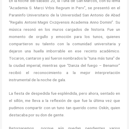
En la noche del sábado 20, la Tuna de San Marcos, con su lema
“Academia S. Marci Vrbis Regvum in Perv”, se presentó en el
Paraninfo Universitario de la Universidad San Antonio de Abad
“Regalis Antonii Magni Cvzqvensis Academia Anno Domini”. Su
música resonó en los muros cargados de historia. Fue un
momento de orgullo y emoción para los tunos, quienes
compartieron su talento con la comunidad universitaria y
dejaron una huella imborrable en ese recinto académico.
Tocaron, cantaron y así fueron nombrados la “tuna más tuna” de
la ciudad imperial, mientras que “Danza del fuego – Benamor”
recibió el reconocimiento a la mejor interpretación
instrumental de la noche de gala.
La fiesta de despedida fue espléndida, pero ahora, sentado en
el sillón, me lleva a la reflexión de que fue la última vez que
pudimos compartir con un tuno tan querido como Oskín, quien
destacaba por su don de gente.
Retornaremos… porque aún quedan pendientes varios