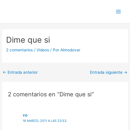
Ir
Navegación
Main
al
de
Men
contenido
entradas
Dime que si
2 comentarios
/
Videos
/ Por
Almodovar
←
Entrada anterior
Entrada siguiente
→
2 comentarios en “Dime que si”
YO
16 MARZO, 2011 A LAS 23:53