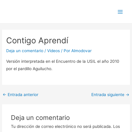
Ir
Navegación
Main
al
de
Men
contenido
entradas
Contigo Aprendí
Deja un comentario
/
Videos
/ Por
Almodovar
Versión interpretada en el Encuentro de la USIL el año 2010
por el pardillo Aguilucho.
←
Entrada anterior
Entrada siguiente
→
Deja un comentario
Tu dirección de correo electrónico no será publicada.
Los